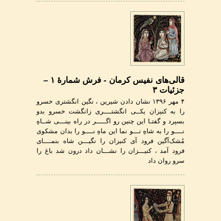
قالی‌های نفیس کرمان - فرش شمارۀ ۱ –
جزئیات ۳
۴ مهر ۱۳۹۶ نشان دادن شیرین ، نگین انگشتری خسرو
را به کنیزان یکــی انگشتــــری زانگشت خسرو بدو
بسپرد و گفتـا این چنین رو اگـــــر در راه بینـــی شــاهِ
نــــو را به شاهِ نـــو نما این ماهِ نــــو را بدان مشکوی
مُشک‌آگین فرود آی کنیزان را نگیـــن شاه بنمــــای
فرود آمد ، کنیـــزان را نشـــان داد درون شد باغ را
سرو روان داد