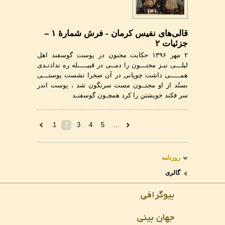
قالی‌های نفیس کرمان - فرش شمارۀ ۱ –
جزئیات ۲
۲ مهر ۱۳۹۶ حکایت مجنون در پوست گوسفند اهل
لیلـــی نیـز مجنـــون را دمــی در قبیـــــله ره ندادنـدی
همـــــی داشت چوپانی در آن صحرا نشست پوستـــی
بستُد از او مجنــون مست سرنگون شد ، پوست اندر
سر فکند خویشتن را کرد همچـون گوسفنـد
1
2
3
4
5
...
روزنامه
گالری
بیوگرافی
جهان بینی