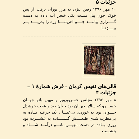
جزئیات ۵
۱۰ مهر ۱۳۹۶ رفتن بیژن به مرز توران برفت از پس
خوک چون پیل مست یکی خنجر آب داده به دست
گـــــرازی بیامـــد چــــو اهریمـــنا زره را بدریــــد بــر
بیــــژنــا
قالی‌های نفیس کرمان - فرش شمارۀ ۱ –
جزئیات ۴
۸ مهر ۱۳۹۶ مجلس خسروپرویز و مهین بانو جهــان
خســـرو که سالار جهــان بود جوان بود و عجب خوشدل
جـــوان بود نه خوردی بی‌غنـــا ، یک جرعـه بــاده نه
بی‌مطرب شدی طبعــــش گشـــــاده به عشـــرت بود
روزی بــاده در دست مهیـــن بانـــو درآمــد شــــاد و
بنشست